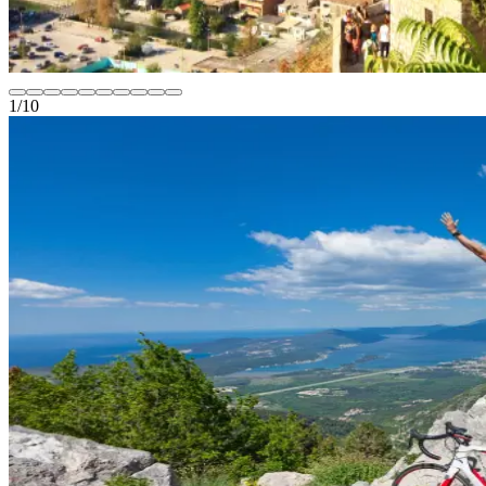
1
/
10