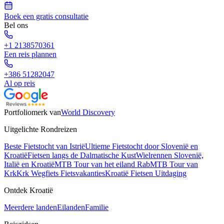
Boek een gratis consultatie
Bel ons
+1 2138570361
Een reis plannen
+386 51282047
Al op reis
Portfoliomerk van
World Discovery
Uitgelichte Rondreizen
Beste Fietstocht van Istrië
Ultieme Fietstocht door Slovenië en
Kroatië
Fietsen langs de Dalmatische Kust
Wielrennen Slovenië,
Italië en Kroatië
MTB Tour van het eiland Rab
MTB Tour van
Krk
Krk Wegfiets Fietsvakanties
Kroatië Fietsen Uitdaging
Ontdek Kroatië
Meerdere landen
Eilanden
Familie