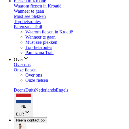
Fietsen in Kroatië
Waarom fietsen in Kroatië
Wanneer te gaan
Must-see plekken
Top fietsroutes
Parenzana Trail
Waarom fietsen in Kroatië
Wanneer te gaan
Must-see plekken
Top fietsroutes
Parenzana Trail
Over
Over ons
Onze fietsen
Over ons
Onze fietsen
Deens
Duits
Nederlands
Engels
NL
EUR
Neem contact op